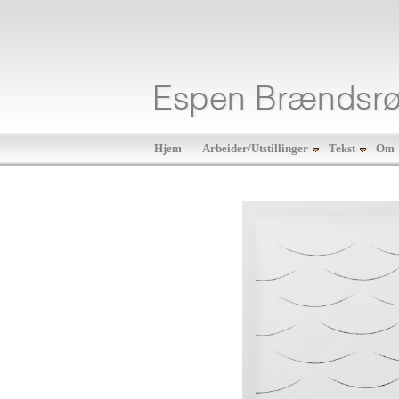
Hjem
Arbeider/Utstillinger
Tekst
Om